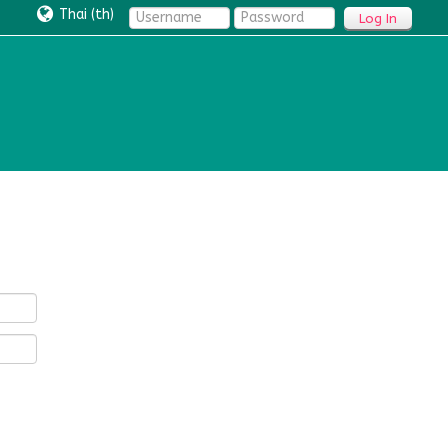
Thai ‎(th)‎
Log In