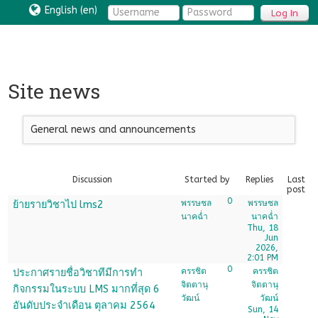
English ‎(en)‎
Log In
Site news
General news and announcements
Discussion
Started by
Replies
Last
post
0
พรรษชล
พรรษชล
ย้ายรายวิชาไป lms2
นาคฉ่ำ
นาคฉ่ำ
Thu, 18
Jun
2026,
2:01 PM
0
ครรชิต
ครรชิต
ประกาศรายชื่อวิชาทีมีการทำ
จิตตานุ
จิตตานุ
กิจกรรมในระบบ LMS มากที่สุด 6
วัฒน์
วัฒน์
อันดับประจำเดือน ตุลาคม 2564
Sun, 14